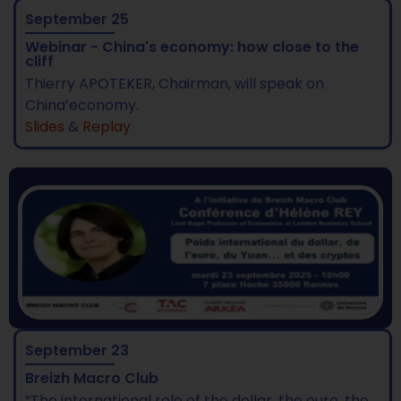
September 25
Webinar - China's economy: how close to the
cliff
Thierry APOTEKER, Chairman, will speak on
China’economy.
Slides
&
Replay
September 23
Breizh Macro Club
“The international role of the dollar, the euro, the