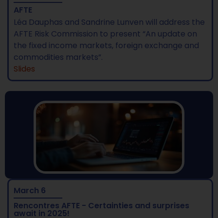
AFTE
Léa Dauphas and Sandrine Lunven will address the
AFTE Risk Commission to present “An update on
the fixed income markets, foreign exchange and
commodities markets”.
Slides
March 6
Rencontres AFTE - Certainties and surprises
await in 2025!