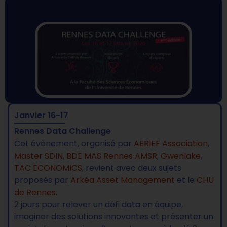
Janvier 16-17
Rennes Data Challenge
Cet évènement, organisé par
AERIEF Association
,
Master SDIN
,
BDE MAS Rennes AMSR
,
Gwenlake
,
TAC ECONOMICS
, revient avec deux sujets
proposés par
Arkéa Asset Management
et le
CHU
de Rennes.
2 jours pour relever un défi data en équipe,
imaginer des solutions innovantes et présenter un