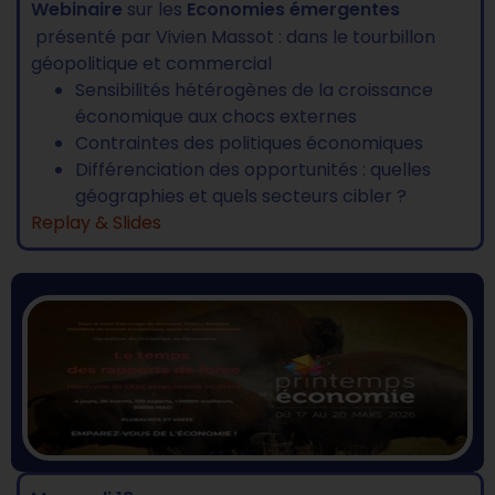
Webinaire
sur les
Economies émergentes
présenté par Vivien Massot : dans le tourbillon
géopolitique et commercial
Sensibilités hétérogènes de la croissance
économique aux chocs externes
Contraintes des politiques économiques
Différenciation des opportunités : quelles
géographies et quels secteurs cibler ?
Replay & Slides