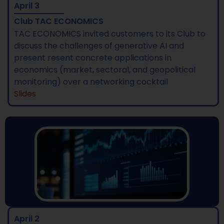
April 3
Club TAC ECONOMICS
TAC ECONOMICS invited customers to its Club to
discuss the challenges of generative AI and
present
resent concrete applications in
economics (market, sectoral, and geopolitical
monitoring)
over a networking cocktail
Slides
April 2